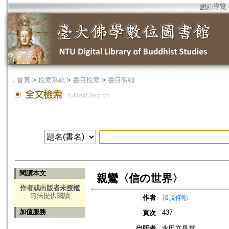
網站導覽
．
首頁
>
檢索系統
>
書目檢索
>
書目明細
閱讀本文
親鸞〈信の世界〉
作者或出版者未授權
無法提供閱讀
作者
加茂仰順
加值服務
437
頁次
出版者
永田文昌堂