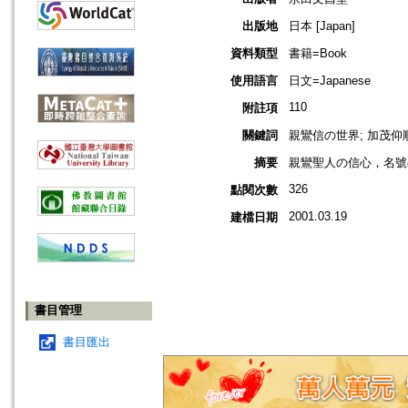
出版地
日本 [Japan]
資料類型
書籍=Book
使用語言
日文=Japanese
110
附註項
關鍵詞
親鸞信の世界; 加茂仰
摘要
親鸞聖人の信心，名號
326
點閱次數
2001.03.19
建檔日期
書目管理
書目匯出