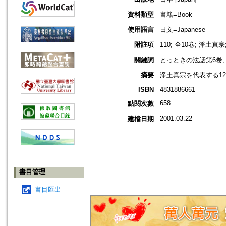
資料類型
書籍=Book
使用語言
日文=Japanese
附註項
110; 全10卷; 淨土真宗
關鍵詞
とっときの法話第6卷; 
摘要
淨土真宗を代表する1
ISBN
4831886661
658
點閱次數
2001.03.22
建檔日期
書目管理
書目匯出