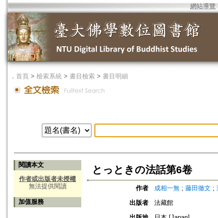
網站導覽
．
首頁
>
檢索系統
>
書目檢索
>
書目明細
閱讀本文
とっときの法話第6卷
作者或出版者未授權
無法提供閱讀
作者
成相一無
;
藤田徹文
;
加值服務
出版者
法藏館
出版地
日本 [Japan]