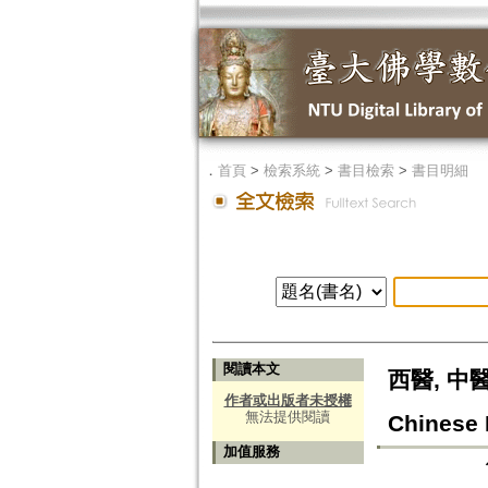
．
首頁
>
檢索系統
>
書目檢索
>
書目明細
閱讀本文
西醫, 中醫和
作者或出版者未授權
無法提供閱讀
Chinese 
加值服務