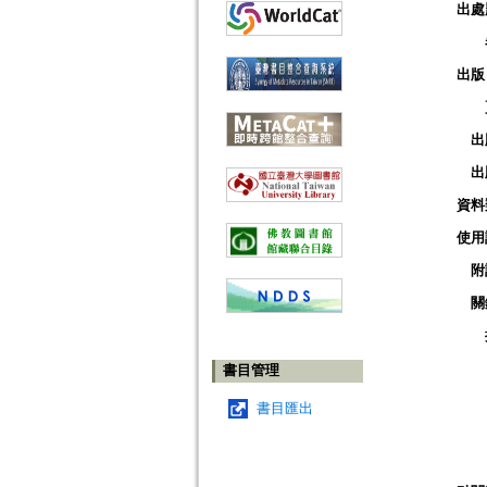
出處
出版
出
出
資料
使用
附
關
書目管理
書目匯出