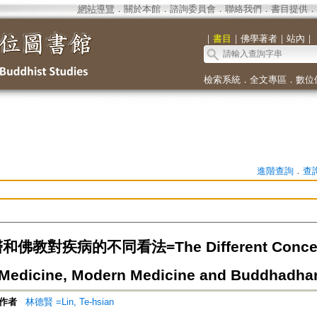
網站導覽
．
關於本館
．
諮詢委員會
．
聯絡我們
．
書目提供
．
｜
書目
｜
佛學著者
｜
站內
｜
檢索系統
．
全文專區
．
數位
進階查詢
．
查
佛教對疾病的不同看法=The Different Concepts 
Medicine, Modern Medicine and Buddhadha
作者
林德賢 =Lin, Te-hsian