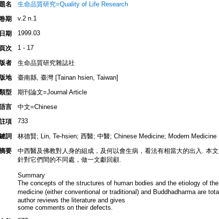
題名
生命品質研究=Quality of Life Research
v.2 n.1
卷期
1999.03
日期
1 - 17
頁次
版者
生命品質研究雜誌社
版地
臺南縣, 臺灣 [Tainan hsien, Taiwan]
類型
期刊論文=Journal Article
語言
中文=Chinese
733
註項
鍵詞
林德賢; Lin, Te-hsien; 西醫; 中醫; Chinese Medicine; Modern Medicine
摘要
中西醫及佛教對人身的組成，及何以會生病，看法有相當大的出入. 本文
針對它們間的不同處，做一文獻回顧.
Summary
The concepts of the structures of human bodies and the etiology of 
medicine (either conventional or traditional) and Buddhadharma are total
author reviews the literature and gives
some comments on their defects.