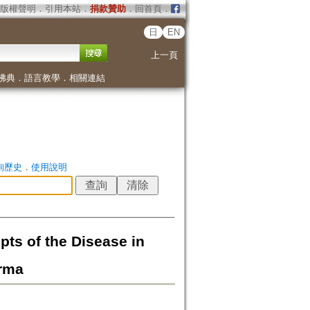
版權聲明
．
引用本站
．
捐款贊助
．
回首頁
．
日
EN
上一頁
佛典
．
語言教學
．
相關連結
詢歷史
．
使用說明
of the Disease in
rma