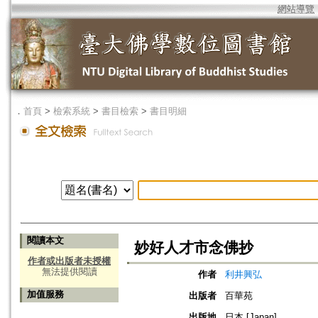
網站導覽
．
首頁
>
檢索系統
>
書目檢索
>
書目明細
閱讀本文
妙好人才市念佛抄
作者或出版者未授權
無法提供閱讀
作者
利井興弘
加值服務
出版者
百華苑
出版地
日本 [Japan]