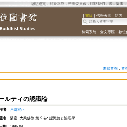
網站導覽
．
關於本館
．
諮詢委員會
．
聯絡我們
．
書目提供
．
｜
書目
｜
佛學著者
｜
站內
｜
檢索系統
．
全文專區
．
數位
進階查詢
．
查
ールティの認識論
作者
戸崎宏正
題名
講座. 大乘佛教 第 9 卷: 認識論と論理學
1996.04
日期