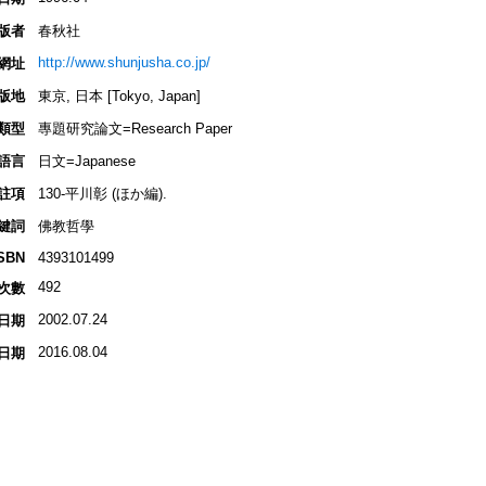
版者
春秋社
http://www.shunjusha.co.jp/
網址
版地
東京, 日本 [Tokyo, Japan]
類型
專題研究論文=Research Paper
語言
日文=Japanese
註項
130-平川彰 (ほか編).
鍵詞
佛教哲學
SBN
4393101499
492
次數
2002.07.24
日期
2016.08.04
日期