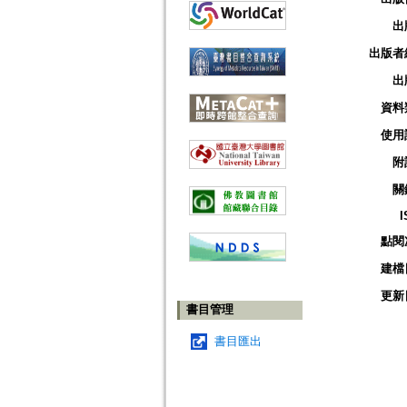
出
出版者
出
資料
使用
附
關
I
點閱
建檔
更新
書目管理
書目匯出