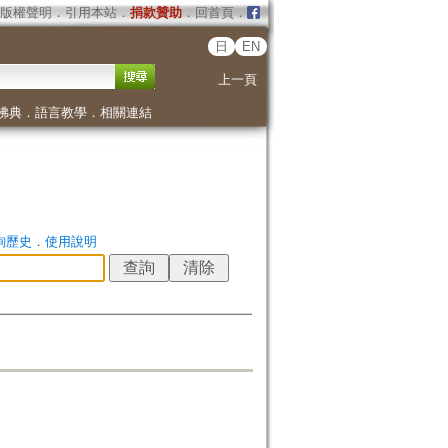
版權聲明
．
引用本站
．
捐款贊助
．
回首頁
．
日
EN
上一頁
佛典
．
語言教學
．
相關連結
詢歷史
．
使用說明