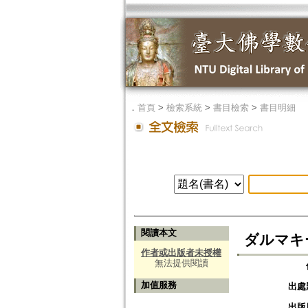
．
首頁
>
檢索系統
>
書目檢索
>
書目明細
閱讀本文
ダルマキ
作者或出版者未授權
無法提供閱讀
加值服務
出處
出版