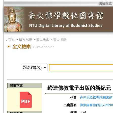
網站導覽
．
首頁
>
檢索系統
>
書目檢索
>
書目明細
閱讀本文
締造佛教電子出版的新紀元
作者
香光尼眾佛學院圖書館
出處題名
佛教圖書館館訊=Informatio
n.24
卷期