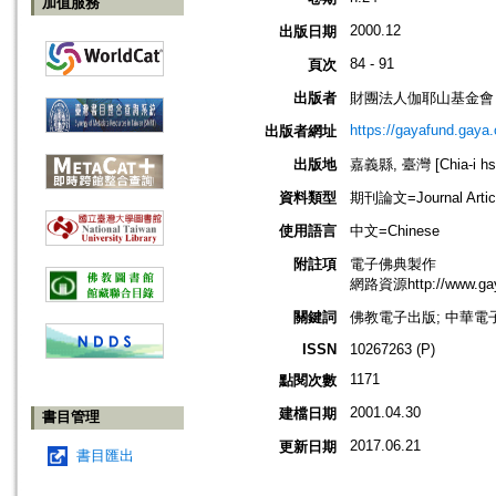
加值服務
2000.12
出版日期
84 - 91
頁次
出版者
財團法人伽耶山基金會
https://gayafund.gaya.
出版者網址
出版地
嘉義縣, 臺灣 [Chia-i hsi
資料類型
期刊論文=Journal Artic
使用語言
中文=Chinese
附註項
電子佛典製作
網路資源http://www.gay
關鍵詞
佛教電子出版; 中華電
ISSN
10267263 (P)
1171
點閱次數
2001.04.30
建檔日期
書目管理
2017.06.21
更新日期
書目匯出