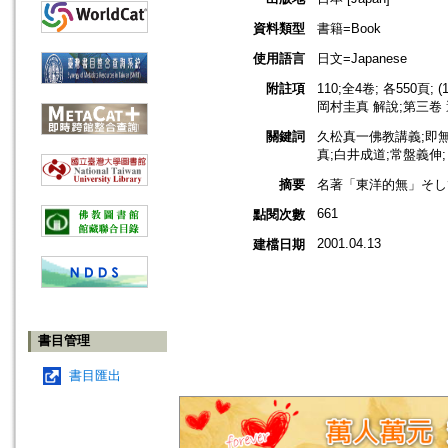
資料類型
書籍=Book
使用語言
日文=Japanese
附註項
110;全4卷; 各550頁
岡村圭真 解說;第三卷 
關鍵詞
久松真一佛教講義;即無
真;白井成道;常盤義伸;
摘要
名著「東洋的無」そし
661
點閱次數
2001.04.13
建檔日期
書目管理
書目匯出