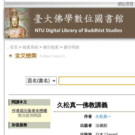
網站導覽
．
首頁
>
檢索系統
>
書目檢索
>
書目明細
閱讀本文
久松真一佛教講義
作者或出版者未授權
無法提供閱讀
作者
久松真一
加值服務
出版者
法藏館
出版地
日本 [Japan]