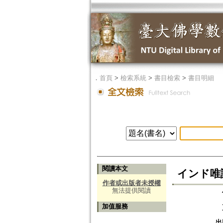
．
首頁
>
檢索系統
>
書目檢索
>
書目明細
閱讀本文
インド唯
作者或出版者未授權
無法提供閱讀
加值服務
出