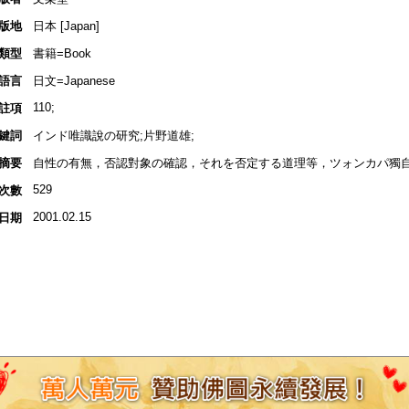
版地
日本 [Japan]
類型
書籍=Book
語言
日文=Japanese
110;
註項
鍵詞
インド唯識說の研究;片野道雄;
摘要
自性の有無，否認對象の確認，それを否定する道理等，ツォンカパ獨自
529
次數
2001.02.15
日期