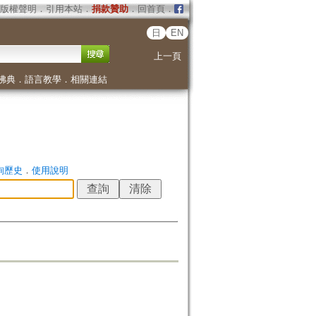
版權聲明
．
引用本站
．
捐款贊助
．
回首頁
．
日
EN
上一頁
佛典
．
語言教學
．
相關連結
詢歷史
．
使用說明