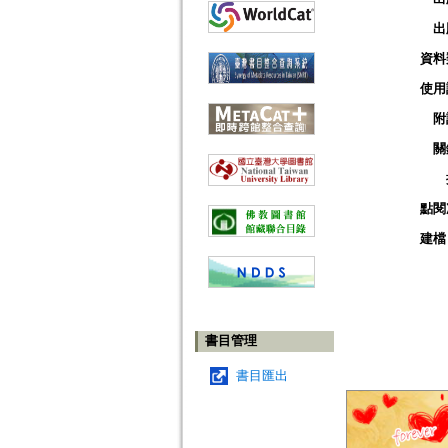
出
資料
使用
附
關
點閱
建檔
書目管理
書目匯出