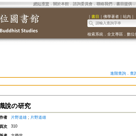
網站導覽
．
關於本館
．
諮詢委員會
．
聯絡我們
．
書目提供
．
｜
書目
｜
佛學著者
｜
站內
｜
檢索系統
．
全文專區
．
數位
進階查詢
．
查
識說の研究
作者
片野道雄
;
片野道雄
310
頁次
版者
文榮堂