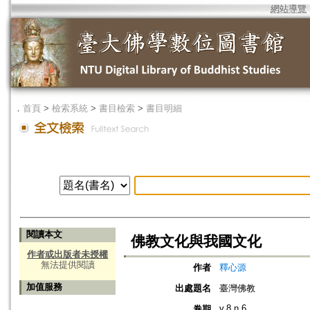
網站導覽
．
首頁
>
檢索系統
>
書目檢索
>
書目明細
閱讀本文
佛教文化與我國文化
作者或出版者未授權
無法提供閱讀
作者
釋心源
加值服務
出處題名
臺灣佛教
v.8 n.6
卷期