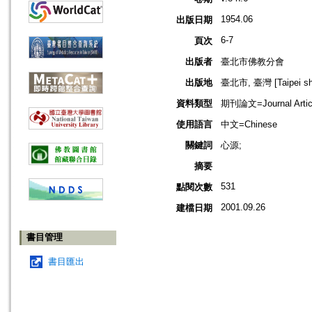
1954.06
出版日期
6-7
頁次
出版者
臺北市佛教分會
出版地
臺北市, 臺灣 [Taipei shi
資料類型
期刊論文=Journal Artic
使用語言
中文=Chinese
關鍵詞
心源;
摘要
531
點閱次數
2001.09.26
建檔日期
書目管理
書目匯出