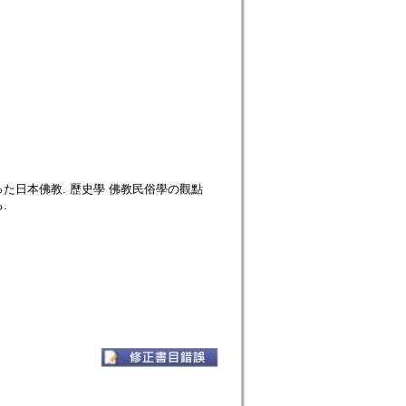
日本佛教. 歷史學 佛教民俗學の觀點
.