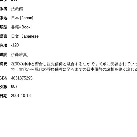
版者
法藏館
版地
日本 [Japan]
類型
書籍=Book
語言
日文=Japanese
-120
註項
鍵詞
伊藤唯真;
摘要
在來の神神と習合し祖先信仰と融合するなかで，民眾に受容されていった
で，古代から現代の葬祭佛教に至るまでの日本佛教の諸相を銳く論じる
ISBN
4831875295
807
次數
2001.10.18
日期