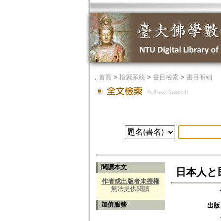
．
首頁
>
檢索系統
>
書目檢索
>
書目明細
閱讀本文
日本人と
作者或出版者未授權
無法提供閱讀
加值服務
出版