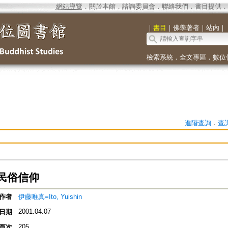
網站導覽
．
關於本館
．
諮詢委員會
．
聯絡我們
．
書目提供
．
｜
書目
｜
佛學著者
｜
站內
｜
檢索系統
．
全文專區
．
數位
進階查詢
．
查
民俗信仰
作者
伊藤唯真=Ito, Yuishin
2001.04.07
日期
205
頁次