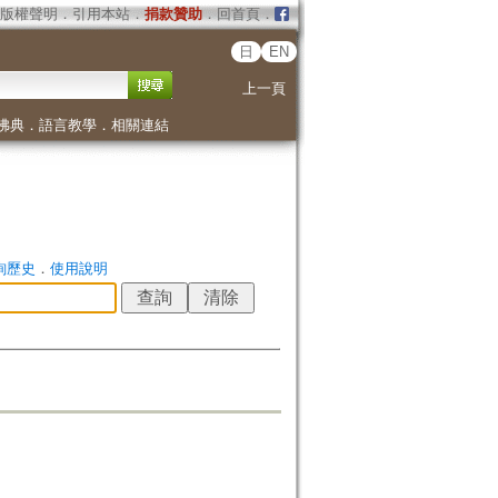
版權聲明
．
引用本站
．
捐款贊助
．
回首頁
．
日
EN
上一頁
佛典
．
語言教學
．
相關連結
詢歷史
．
使用說明