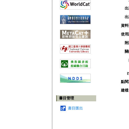
出
出
資料
使用
附
關
點閱
建檔
書目管理
書目匯出