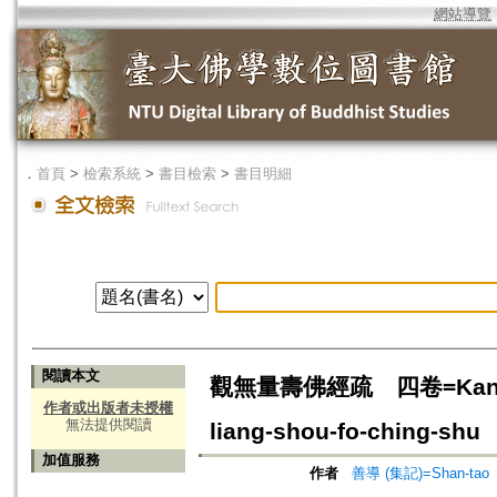
網站導覽
．
首頁
>
檢索系統
>
書目檢索
>
書目明細
閱讀本文
觀無量壽佛經疏 四卷=Kan-mu-ry
作者或出版者未授權
無法提供閱讀
liang-shou-fo-ching-shu
加值服務
作者
善導 (集記)=Shan-tao