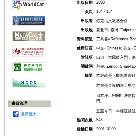
2003
出版日期
154 - 154
頁次
出版者
嚴寬祜文教基金會
出版地
臺北市, 臺灣 [Taipei shi
資料類型
工具書=Reference Bo
使用語言
中文=Chinese; 英文=En
附註項
出自：大藏經入門；為單
關鍵詞
善導; Zendo; Shan-tao
摘要
本經疏是《觀無量壽經
本書是善導的淨土思想
日本淨土宗開祖法然接觸
門。
書目管理
直至今日，本經疏被視
書目匯出
543
點閱次數
2001.10.09
建檔日期