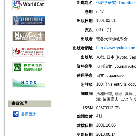
出處題名
仏教学研究=The Stud
n.47
卷期
1991.03.31
出版日期
(31) - (1)
頁次
出版者
竜谷大學佛教學會
http://www.ryukoku.ac.
出版者網址
出版地
京都, 日本 [Kyoto, Jap
資料類型
期刊論文=Journal Artic
使用語言
日文=Japanese
100; This entry is co
附註項
關鍵詞
法相唯識; 觀理; 真興
識; 後藤康夫; ごとう やす
書目管理
ISSN
02870312 (P)
書目匯出
411
點閱次數
2001.10.05
建檔日期
2018.08.14
更新日期