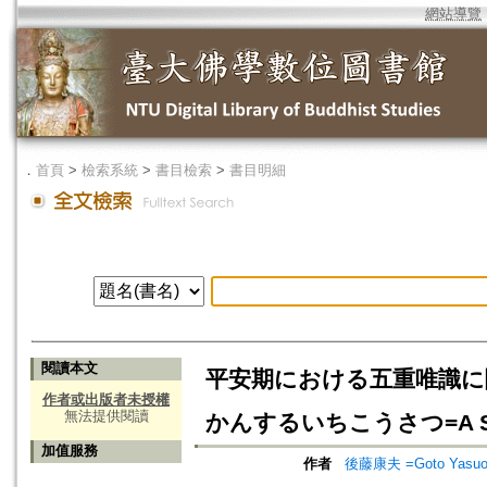
網站導覽
．
首頁
>
檢索系統
>
書目檢索
>
書目明細
閱讀本文
平安期における五重唯識に
作者或出版者未授權
無法提供閱讀
かんするいちこうさつ=A Study o
加值服務
作者
後藤康夫 =Goto Yasu