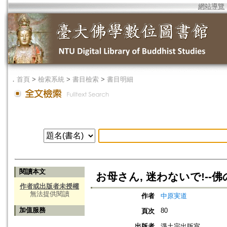
網站導覽
．
首頁
>
檢索系統
>
書目檢索
>
書目明細
閱讀本文
お母さん, 迷わないで!--
作者或出版者未授權
無法提供閱讀
作者
中原実道
加值服務
80
頁次
出版者
淨土宗出版室