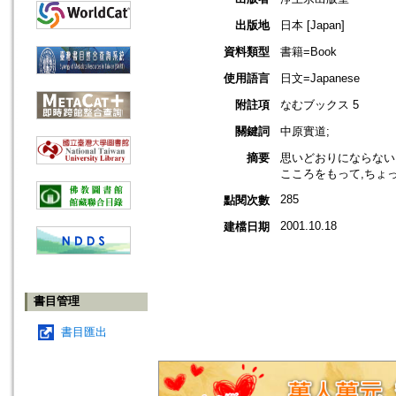
出版地
日本 [Japan]
資料類型
書籍=Book
使用語言
日文=Japanese
附註項
なむブックス 5
關鍵詞
中原實道;
摘要
思いどおりにならない
こころをもって,ちょ
285
點閱次數
2001.10.18
建檔日期
書目管理
書目匯出