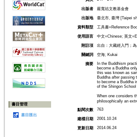
出版者
嚴寬祜文教基金會
出版地
臺北市, 臺灣 [Taipei shi
資料類型
工具書=Reference Bo
使用語言
中文=Chinese; 英文=En
附註項
出自：大藏經入門；為單篇書
關鍵詞
空海; Kukai
In the Buddhism practi
摘要
become a Buddha only a
this was known as san-
Buddha after passing t
to become a Buddha in 
of the Shingon School o
When one considers the
philosophically an ext
書目管理
763
點閱次數
書目匯出
2001.10.24
建檔日期
2014.06.24
更新日期