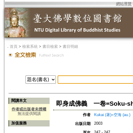
網站導覽
．
首頁
>
檢索系統
>
書目檢索
>
書目明細
閱讀本文
即身成佛義 一卷=Soku-shin-jo
作者或出版者未授權
無法提供閱讀
作者
Kukai (著)=空海 (au.)
加值服務
2003
出版日期
247 - 247
頁次