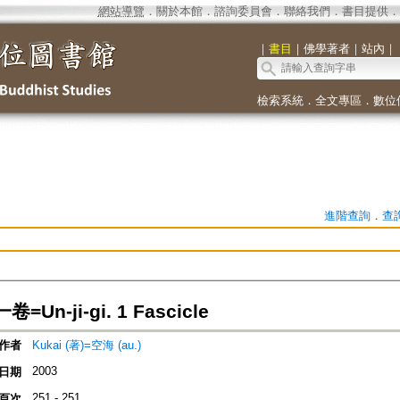
網站導覽
．
關於本館
．
諮詢委員會
．
聯絡我們
．
書目提供
．
｜
書目
｜
佛學著者
｜
站內
｜
檢索系統
．
全文專區
．
數位
進階查詢
．
查
Un-ji-gi. 1 Fascicle
作者
Kukai (著)=空海 (au.)
2003
日期
251 - 251
頁次