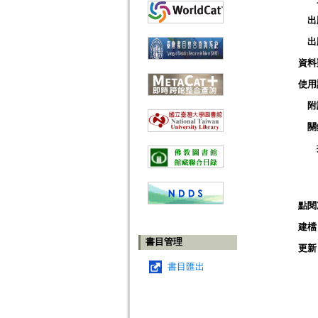
出
出
資料
使用
附
關
點閱
建檔
書目管理
更新
書目匯出