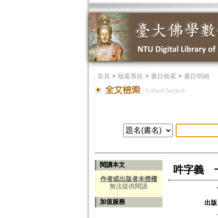
．
首頁
>
檢索系統
>
書目檢索
>
書目明細
閱讀本文
吽字義 一卷=
作者或出版者未授權
無法提供閱讀
加值服務
出版