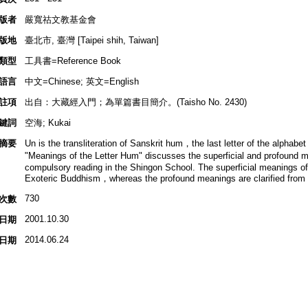
版者
嚴寬祜文教基金會
版地
臺北市, 臺灣 [Taipei shih, Taiwan]
類型
工具書=Reference Book
語言
中文=Chinese; 英文=English
註項
出自：大藏經入門；為單篇書目簡介。(Taisho No. 2430)
鍵詞
空海; Kukai
摘要
Un is the transliteration of Sanskrit hum，the last letter of the alphabet in
"Meanings of the Letter Hum" discusses the superficial and profound m
compulsory reading in the Shingon School. The superficial meanings of
Exoteric Buddhism，whereas the profound meanings are clarified from 
730
次數
2001.10.30
日期
2014.06.24
日期