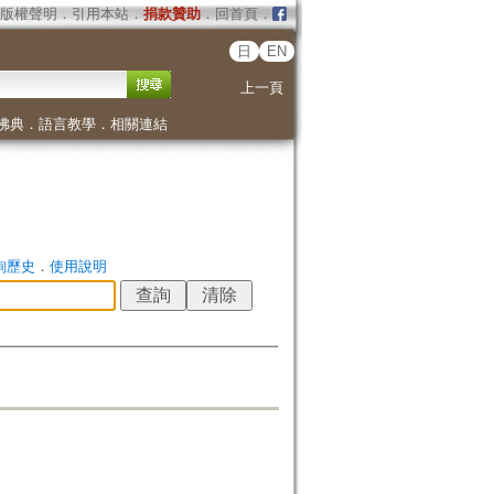
版權聲明
．
引用本站
．
捐款贊助
．
回首頁
．
日
EN
上一頁
佛典
．
語言教學
．
相關連結
詢歷史
．
使用說明