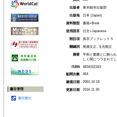
出版者
東本願寺出版部
出版地
日本 [Japan]
資料類型
書籍=Book
使用語言
日文=Japanese
附註項
真宗ブックレット 5
關鍵詞
尾畑文正; 玉光順正
摘要
平和と繁榮とに飾られ
しく闇につつまれてし
ISBN
4834102343
464
點閱次數
2001.10.18
建檔日期
書目管理
2016.11.30
更新日期
書目匯出