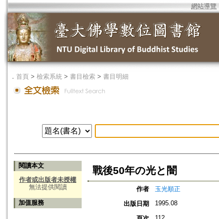
網站導覽
．
首頁
>
檢索系統
>
書目檢索
>
書目明細
閱讀本文
戰後50年の光と闇
作者或出版者未授權
無法提供閱讀
作者
玉光順正
加值服務
1995.08
出版日期
112
頁次