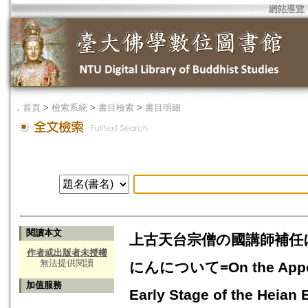
網站導覽
．
首頁
>
檢索系統
>
書目檢索
>
書目明細
閱讀本文
上古天台宗僧の國講師補任
作者或出版者未授權
無法提供閱讀
にんについて=On the Appointme
加值服務
Early Stage of the Heian 