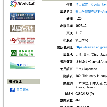
作者
清田寂雲 =Kiyota, Jak
出處題名
叡山学院研究紀要=Annua
n.20
卷期
1997.12
出版日期
1 - 7
頁次
出版者
叡山学院
https://hieizan.ed.jp/e
出版者網址
出版地
大津, 日本 [Otsu, Japa
資料類型
期刊論文=Journal Artic
使用語言
日文=Japanese
100; This entry is cop
附註項
書目管理
關鍵詞
日本佛教; 日本天台; 
Kiyota, Jakuun
書目匯出
ISSN
03892182 (P)
461
點閱次數