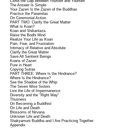
Close the Gap between Yourself and Yourself
The Answer Is Simple
Your Zazen Is the Zazen of the Buddhas
Practice the Paramitas
On Ceremonial Action
PART TWO: Clarify the Great Matter
What Is Koan?
Koan and Shikantaza
Raise the Bodhi Mind
Realize Your Life as Koan
Pain, Fear, and Frustration
Intimacy of Relative and Absolute
Clarify the Great Matter
Save All Sentient Beings
Koans of Zazen
Pure in Heart
Copying Sutras
PART THREE: Where Is the Hindrance?
Where Is the Hindrance?
See the Shadow of the Whip
The Seven Wise Sisters
Live the Life of Impermanence
Diversity and the "Right Way"
Thusness
On Becoming a Buddhist
On Life and Death
Blossoms of Nirvana
Unknown Life and Death
Shakyamuni Buddha and I Are Practicing Together
Appendix