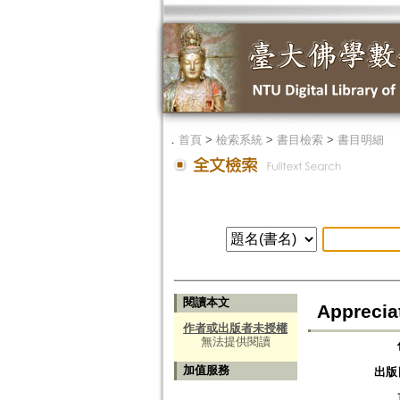
．
首頁
>
檢索系統
>
書目檢索
>
書目明細
閱讀本文
Appreciat
作者或出版者未授權
無法提供閱讀
加值服務
出版