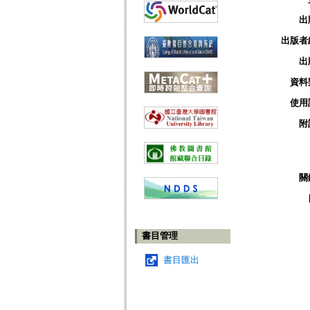
出
出版者
出
資料
使用
附
關
書目管理
書目匯出