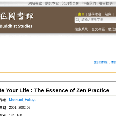
網站導覽
．
關於本館
．
諮詢委員會
．
聯絡我們
．
書目提供
．
｜
書目
｜
佛學著者
｜
站內
｜
檢索系統
．
全文專區
．
數位
進階查詢
．
查
e Your Life : The Essence of Zen Practice
Maezumi, Hakuyu
作者
2001; 2002.06
日期
144; 160
頁次