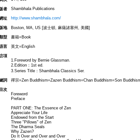
Shambhala Publications
版者
http://www.shambhala.com/
網址
版地
Boston, MA, US [波士頓, 麻薩諸塞州, 美國]
類型
書籍=Book
語言
英文=English
註項
1.Foreword by Bernie Glassman.
2.Edition：1st ed.
3.Series Title：Shambhala Classics Ser.
鍵詞
禪宗=Zen Buddhism=Zazen Buddhism=Chan Buddhism=Son Buddhis
目次
Foreword
Preface
PART ONE: The Essence of Zen
Appreciate Your Life
Endowed from the Start
Three "Pillows" of Zen
The Dharma Seals
Why Zazen?
Do It Over and Over and Over