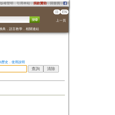
版權聲明
．
引用本站
．
捐款贊助
．
回首頁
．
日
EN
上一頁
佛典
．
語言教學
．
相關連結
詢歷史
．
使用說明