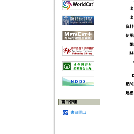
出
出
資料
使用
附
關
點閱
建檔
書目管理
書目匯出