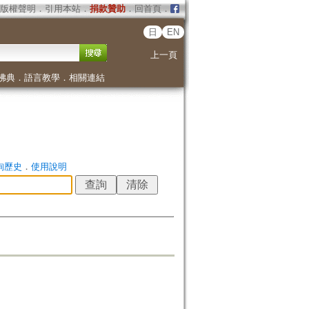
版權聲明
．
引用本站
．
捐款贊助
．
回首頁
．
日
EN
上一頁
佛典
．
語言教學
．
相關連結
詢歷史
．
使用說明