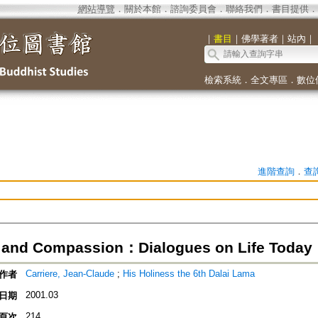
網站導覽
．
關於本館
．
諮詢委員會
．
聯絡我們
．
書目提供
．
｜
書目
｜
佛學著者
｜
站內
｜
檢索系統
．
全文專區
．
數位
進階查詢
．
查
 and Compassion：Dialogues on Life Today
Carriere, Jean-Claude
;
His Holiness the 6th Dalai Lama
作者
2001.03
日期
214
頁次