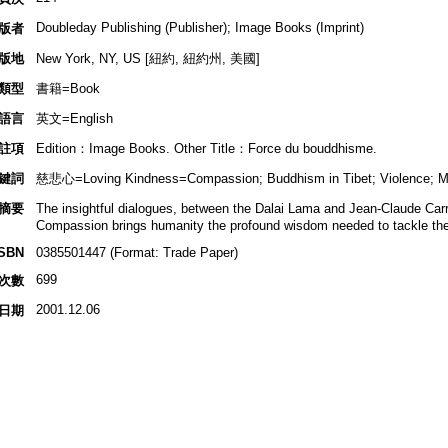
Doubleday Publishing (Publisher); Image Books (Imprint)
版者
版地
New York, NY, US [紐約, 紐約州, 美國]
類型
書籍=Book
語言
英文=English
註項
Edition：Image Books. Other Title：Force du bouddhisme.
鍵詞
慈悲心=Loving Kindness=Compassion; Buddhism in Tibet; Violence; Mora
摘要
The insightful dialogues, between the Dalai Lama and Jean-Claude Car
Compassion brings humanity the profound wisdom needed to tackle the 
ISBN
0385501447 (Format: Trade Paper)
699
次數
2001.12.06
日期