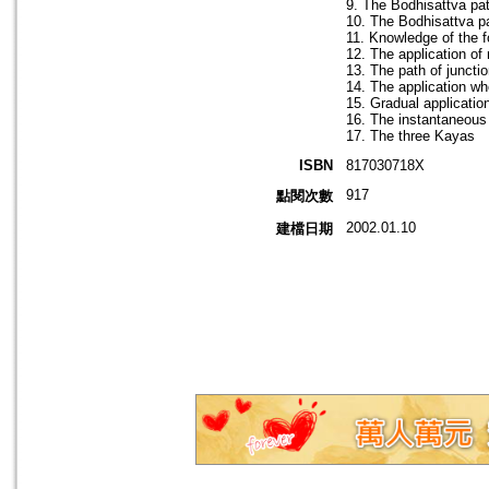
9. The Bodhisattva pat
10. The Bodhisattva pa
11. Knowledge of the 
12. The application of 
13. The path of juncti
14. The application w
15. Gradual applicatio
16. The instantaneous 
17. The three Kayas
ISBN
817030718X
917
點閱次數
2002.01.10
建檔日期