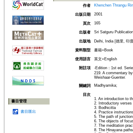
Khenchen Thrangu Ri
作者
2001
出版日期
165
頁次
Sri Satguru Publicatio
出版者
出版地
Delhi, India [德里, 印度
資料類型
書籍=Book
使用語言
英文=English
附註項
-Edition：1st ed. Seri
219. A commentary by T
Weishaar-Guenter.
Madhyamika;
關鍵詞
目次
1. An introduction to 
書目管理
2. Introductory verses 
3. Bodhicitta
書目匯出
4. Practice instruction
5. The path of junctio
6. The objects of focu
7. The meditation prac
8. The Hinayana paths