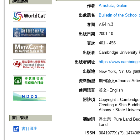
加值服務
Amstutz, Galen
作者
出處題名
Bulletin of the Sch
v.64 n.3
卷期
2001.10
出版日期
401 - 455
頁次
Cambridge University 
出版者
https://www.cambridge
出版者網址
出版地
New York, NY, US 
資料類型
期刊論文=Journal Artic
使用語言
英文=English
附註項
Copyright：Cambridge 
Creating a Shin Buddhi
Albany：State Universi
書目管理
關鍵詞
淨土宗=Pure Land Bud
Land
書目匯出
ISSN
0041977X (P); 147406