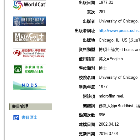
1977.01
出版日期
281
頁次
University of Chicago,
出版者
http://www.press.uchi
出版者網址
出版地
Chicago, IL, US 
資料類型
博碩士論文=Thesis and D
使用語言
英文=English
學位類別
博士
University of Chicago
校院名稱
1977
畢業年度
microfilm reel.
附註項
關鍵詞
佛教人物=Buddhist; 福
書目管理
696
點閱次數
書目匯出
2002.04.12
建檔日期
2016.07.01
更新日期