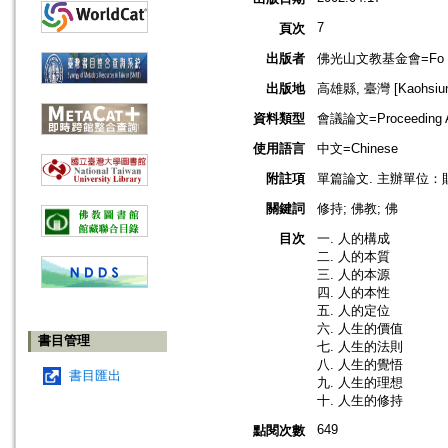
7
頁次
出版者
佛光山文教基金會=Fo Guang 
出版地
高雄縣, 臺灣 [Kaohsiung
資料類型
會議論文=Proceeding Ar
使用語言
中文=Chinese
附註項
單篇論文. 主辦單位：財
關鍵詞
修持; 佛教; 佛
目次
一. 人的構成
二. 人的本質
三. 人的本源
四. 人的本性
五. 人的定位
六. 人生的價值
書目管理
七. 人生的法則
八. 人生的覺悟
書目匯出
九. 人生的理想
十. 人生的修持
649
點閱次數