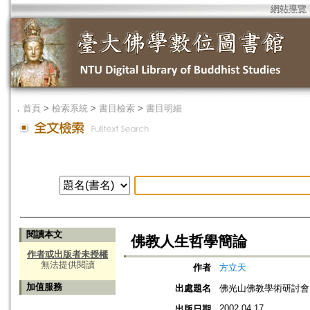
網站導覽
．
首頁
>
檢索系統
>
書目檢索
>
書目明細
閱讀本文
佛教人生哲學簡論
作者或出版者未授權
無法提供閱讀
作者
方立天
加值服務
出處題名
佛光山佛教學術研討會 
2002.04.17
出版日期