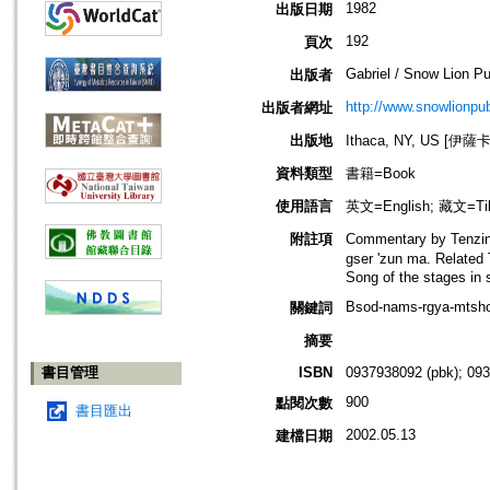
1982
出版日期
192
頁次
Gabriel / Snow Lion Pu
出版者
http://www.snowlionpu
出版者網址
出版地
Ithaca, NY, US [伊
資料類型
書籍=Book
使用語言
英文=English; 藏文=Ti
附註項
Commentary by Tenzin 
gser 'zun ma. Related T
Song of the stages in s
Bsod-nams-rgya-mtsho,
關鍵詞
摘要
書目管理
ISBN
0937938092 (pbk); 09
900
點閱次數
書目匯出
2002.05.13
建檔日期