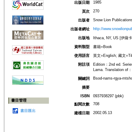
1985
出版日期
270
頁次
Snow Lion Publication
出版者
http://www.snowlionpu
出版者網址
出版地
Ithaca, NY, US [伊
資料類型
書籍=Book
使用語言
英文=English; 藏文=Ti
附註項
Edition：2nd ed. Serie
Lama. Translation of：B
Bsod-nams-rgya-mtsho,
關鍵詞
摘要
ISBN
0937938297 (pbk)
書目管理
708
點閱次數
書目匯出
2002.05.13
建檔日期