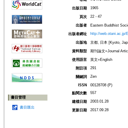
1965
出版日期
22 - 47
頁次
出版者
Eastern Buddhis
http://web.otani.ac.jp
出版者網址
出版地
京都, 日本 [Kyoto, Jap
資料類型
期刊論文=Journal Artic
使用語言
英文=English
291
附註項
Zen
關鍵詞
ISSN
00128708 (P)
557
點閱次數
書目管理
2003.01.28
建檔日期
書目匯出
2017.09.28
更新日期