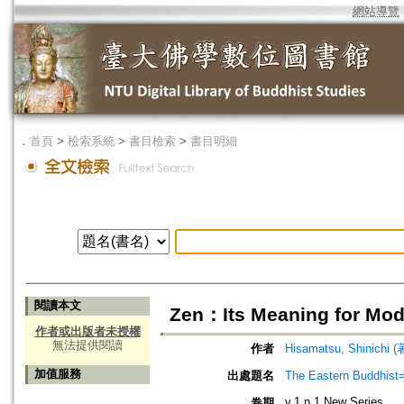
網站導覽
．
首頁
>
檢索系統
>
書目檢索
>
書目明細
閱讀本文
Zen：Its Meaning for Mode
作者或出版者未授權
無法提供閱讀
作者
Hisamatsu, Shinichi
加值服務
出處題名
The Eastern Bud
v.1 n.1 New Series
卷期