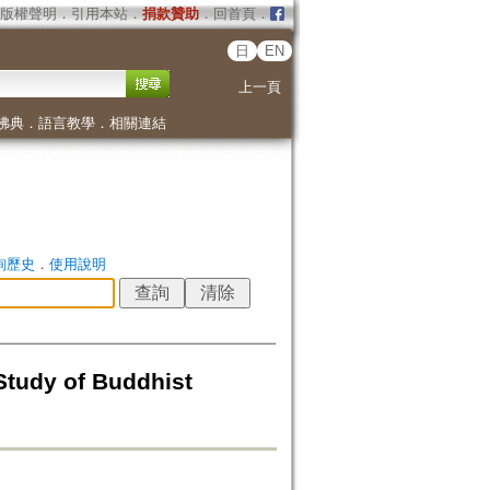
版權聲明
．
引用本站
．
捐款贊助
．
回首頁
．
日
EN
上一頁
佛典
．
語言教學
．
相關連結
詢歷史
．
使用說明
 Study of Buddhist