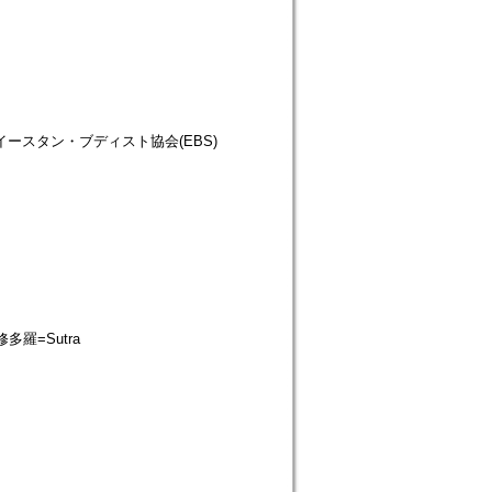
仏教徒協会=イースタン・ブディスト協会(EBS)
=修多羅=Sutra