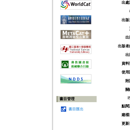
出處
出版
出
出版者
出
資料
使用
附
關
I
書目管理
點閱
書目匯出
建檔
更新