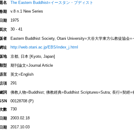
題名
The Eastern Buddhist=イースタン・ブディスト
v.8 n.1 New Series
卷期
1975
日期
30 - 41
頁次
版者
Eastern Buddhist Society, Otani University=大谷大学東方
http://web.otani.ac.jp/EBS/index_j.html
網址
版地
京都, 日本 [Kyoto, Japan]
類型
期刊論文=Journal Article
語言
英文=English
291
註項
鍵詞
佛教人物=Buddhist; 佛教經典=Buddhist Scriptures=Sutra; 長行=契經
SSN
00128708 (P)
730
次數
2003.02.18
日期
2017.10.03
日期