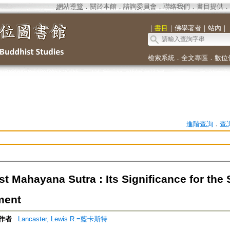
網站導覽
．
關於本館
．
諮詢委員會
．
聯絡我們
．
書目提供
．
｜
書目
｜
佛學著者
｜
站內
｜
檢索系統
．
全文專區
．
數位
進階查詢
．
查
t Mahayana Sutra : Its Significance for the
ment
作者
Lancaster, Lewis R.=藍卡斯特