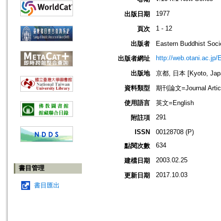
1977
出版日期
1 - 12
頁次
出版者
Eastern Buddhis
http://web.otani.ac.jp
出版者網址
出版地
京都, 日本 [Kyoto, Jap
資料類型
期刊論文=Journal Artic
使用語言
英文=English
291
附註項
ISSN
00128708 (P)
634
點閱次數
2003.02.25
建檔日期
書目管理
2017.10.03
更新日期
書目匯出