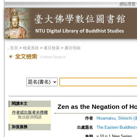
網站導覽
．
首頁
>
檢索系統
>
書目檢索
>
書目明細
閱讀本文
Zen as the Negation of H
作者或出版者未授權
無法提供閱讀
作者
Hisamatsu, Shinichi
加值服務
出處題名
The Eastern Bud
v.10 n.1 New Series
卷期