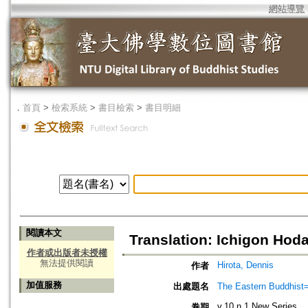
網站導覽
．
首頁
>
檢索系統
>
書目檢索
>
書目明細
閱讀本文
Translation: Ichigon Hodan
作者或出版者未授權
無法提供閱讀
Hirota, Dennis
作者
加值服務
出處題名
The Eastern Bud
v.10 n.1 New Series
卷期