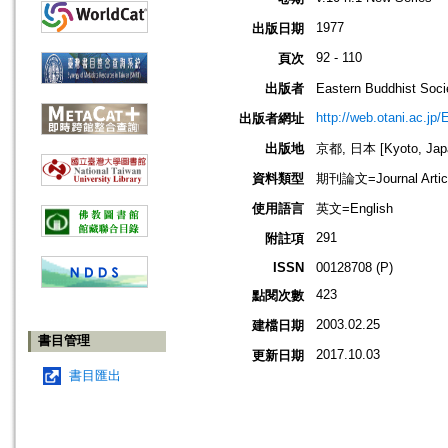
1977
出版日期
92 - 110
頁次
出版者
Eastern Buddhis
http://web.otani.ac.jp
出版者網址
出版地
京都, 日本 [Kyoto, Jap
資料類型
期刊論文=Journal Artic
使用語言
英文=English
291
附註項
ISSN
00128708 (P)
423
點閱次數
2003.02.25
建檔日期
書目管理
2017.10.03
更新日期
書目匯出