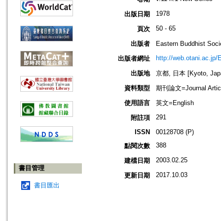
1978
出版日期
50 - 65
頁次
出版者
Eastern Buddhis
http://web.otani.ac.jp
出版者網址
出版地
京都, 日本 [Kyoto, Jap
資料類型
期刊論文=Journal Artic
使用語言
英文=English
291
附註項
ISSN
00128708 (P)
388
點閱次數
2003.02.25
建檔日期
書目管理
2017.10.03
更新日期
書目匯出