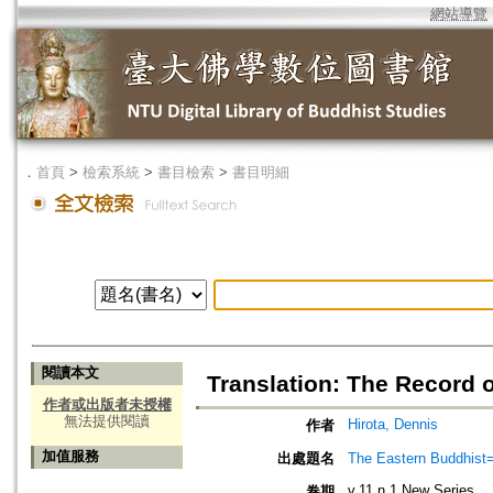
網站導覽
．
首頁
>
檢索系統
>
書目檢索
>
書目明細
閱讀本文
Translation: The Record o
作者或出版者未授權
無法提供閱讀
Hirota, Dennis
作者
加值服務
出處題名
The Eastern Bud
v.11 n.1 New Series
卷期