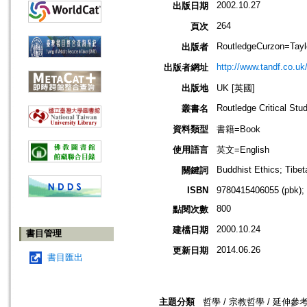
2002.10.27
出版日期
264
頁次
RoutledgeCurzon=Tayl
出版者
http://www.tandf.co.uk
出版者網址
出版地
UK [英國]
Routledge Critical Stu
叢書名
資料類型
書籍=Book
使用語言
英文=English
Buddhist Ethics; Tibe
關鍵詞
ISBN
9780415406055 (pbk);
800
點閱次數
2000.10.24
建檔日期
書目管理
2014.06.26
更新日期
書目匯出
主題分類
哲學 / 宗教哲學 / 延伸參