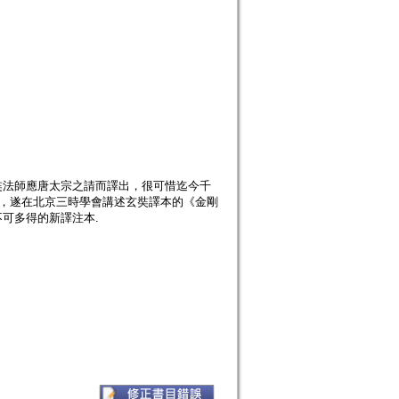
奘法師應唐太宗之請而譯出，很可惜迄今千
年，遂在北京三時學會講述玄奘譯本的《金剛
可多得的新譯注本.