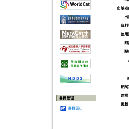
出版者
出
資料
使用
附
關
I
點閱
建檔
書目管理
更新
書目匯出