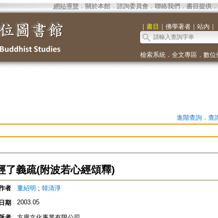
網站導覽
．
關於本館
．
諮詢委員會
．
聯絡我們
．
書目提供
．
｜
書目
｜
佛學著者
｜
站內
｜
檢索系統
．
全文專區
．
數位
進階查詢
．
查
經了義疏(附波若心經頌釋)
作者
董紹明
;
韓清淨
2003.05
日期
版者
方廣文化事業有限公司