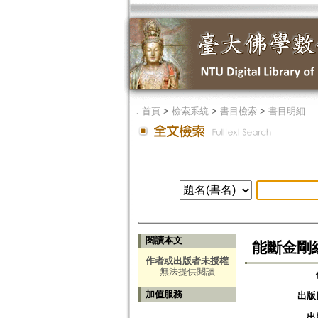
．
首頁
>
檢索系統
>
書目檢索
>
書目明細
閱讀本文
能斷金剛
作者或出版者未授權
無法提供閱讀
加值服務
出版
出