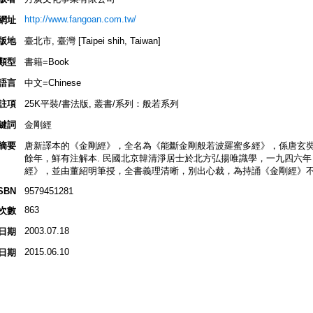
http://www.fangoan.com.tw/
網址
版地
臺北市, 臺灣 [Taipei shih, Taiwan]
類型
書籍=Book
語言
中文=Chinese
註項
25K平裝/書法版, 叢書/系列：般若系列
鍵詞
金剛經
摘要
唐新譯本的《金剛經》，全名為《能斷金剛般若波羅蜜多經》，係唐玄
餘年，鮮有注解本. 民國北京韓清淨居士於北方弘揚唯識學，一九四六
經》，並由董紹明筆授，全書義理清晰，別出心裁，為持誦《金剛經》不
SBN
9579451281
863
次數
2003.07.18
日期
2015.06.10
日期