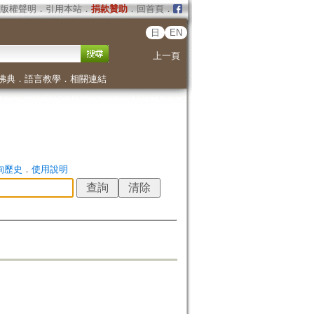
版權聲明
．
引用本站
．
捐款贊助
．
回首頁
．
日
EN
上一頁
佛典
．
語言教學
．
相關連結
詢歷史
．
使用說明