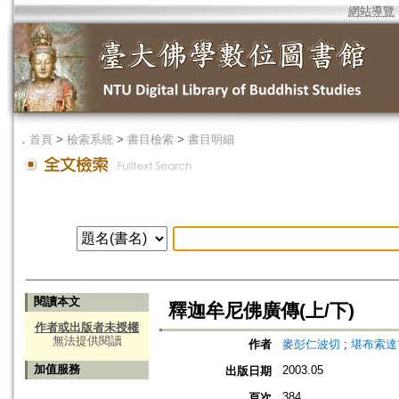
網站導覽
．
首頁
>
檢索系統
>
書目檢索
>
書目明細
閱讀本文
釋迦牟尼佛廣傳(上/下)
作者或出版者未授權
無法提供閱讀
作者
麥彭仁波切
;
堪布索達
加值服務
2003.05
出版日期
384
頁次