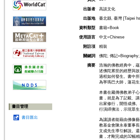
出版者
高談文化
出版地
臺北縣, 臺灣 [Taipei hsi
資料類型
書籍=Book
使用語言
中文=Chinese
附註項
精裝
關鍵詞
佛陀; 傳記=Biography;
摘要
浩瀚的佛教經典中，蘊
述佛陀累世的經歷與故
過程如何發生。書中所有
為寧瑪巴大師，蓮花生
本書在藏傳佛教弟子心
畫，就是為了記載、講
出家修行，開悟成佛。
書目管理
行演繹佛法，示現眾生
書目匯出
為讓讀者能藉由佛像藝
教基金會陳永泰董事長
文成先生導引解說。還
畫，才剛完成的32幅