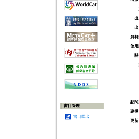
出
出
資料
使用
關
點閱
書目管理
建檔
書目匯出
更新