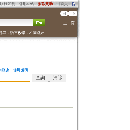
版權聲明
．
引用本站
．
捐款贊助
．
回首頁
．
日
EN
上一頁
佛典
．
語言教學
．
相關連結
詢歷史
．
使用說明