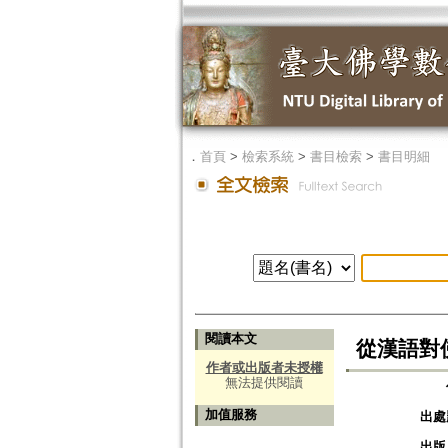
．
首頁
>
檢索系統
>
書目檢索
>
書目明細
閱讀本文
從漢語對
作者或出版者未授權
無法提供閱讀
加值服務
出處
出版