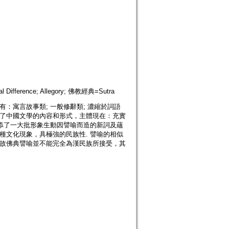
Difference; Allegory; 佛教經典=Sutra
：寓言故事類; 一般修辭類; 濃縮於詞語
富了中國文學的內容和形式，主體現在：充實
增添了一大批形象生動因譬喻而造的新詞及蘊
種文化現象，具極強的民族性. 譬喻的相似
，故佛典譬喻並不能完全為漢民族所接受，其