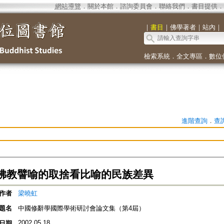
網站導覽
．
關於本館
．
諮詢委員會
．
聯絡我們
．
書目提供
．
｜
書目
｜
佛學著者
｜
站內
｜
檢索系統
．
全文專區
．
數位
進階查詢
．
查
佛教譬喻的取捨看比喻的民族差異
作者
梁曉虹
題名
中國修辭學國際學術研討會論文集（第4屆）
2002.05.18
日期