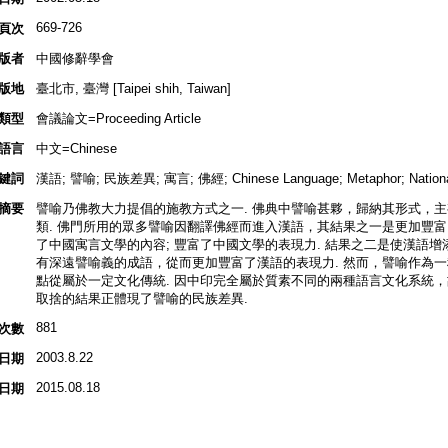
669-726
頁次
版者
中國修辭學會
版地
臺北市, 臺灣 [Taipei shih, Taiwan]
類型
會議論文=Proceeding Article
語言
中文=Chinese
鍵詞
漢語; 譬喻; 民族差異; 寓言; 佛經; Chinese Language; Metaphor; National 
摘要
譬喻乃佛教大力提倡的施教方式之一. 佛典中譬喻甚夥，歸納其形式，主有
類. 佛門所用的眾多譬喻因翻譯佛經而進入漢語，其結果之一是更加豐
了中國寓言文學的內容; 豐富了中國文學的表現力. 結果之二是使漢語
有深遠譬喻義的成語，從而更加豐富了漢語的表現力. 然而，譬喻作為一
點從屬於一定文化傳統. 因中印完全屬於質素不同的兩種語言文化系統
取捨的結果正體現了譬喻的民族差異.
881
次數
2003.8.22
日期
2015.08.18
日期