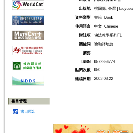
出版地
桃園縣, 臺灣 [Taoyuean 
資料類型
書籍=Book
使用語言
中文=Chinese
附註項
佛法教學系列F1
關鍵詞
瑜珈師地論;
摘要
ISBN
9572856774
950
點閱次數
2003.08.22
建檔日期
書目管理
書目匯出