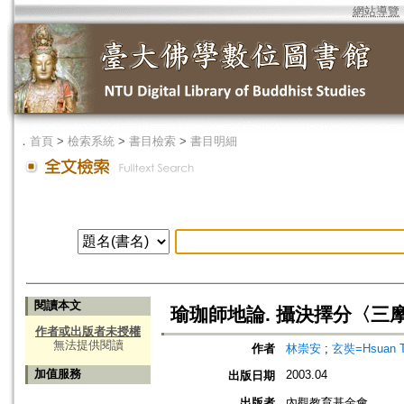
網站導覽
．
首頁
>
檢索系統
>
書目檢索
>
書目明細
閱讀本文
瑜珈師地論. 攝決擇分〈三
作者或出版者未授權
無法提供閱讀
作者
林崇安
;
玄奘=Hsuan T
加值服務
2003.04
出版日期
出版者
內觀教育基金會