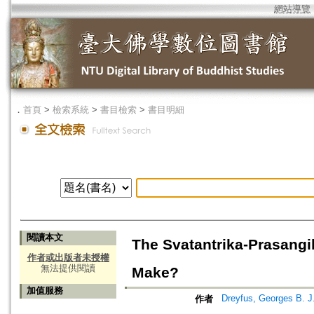
網站導覽
．
首頁
>
檢索系統
>
書目檢索
>
書目明細
閱讀本文
The Svatantrika-Prasangik
作者或出版者未授權
無法提供閱讀
Make?
加值服務
Dreyfus, Georges B. J
作者