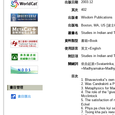
2003.12
出版日期
402
頁次
Wisdom Publications
出版者
出版地
Boston, MA, US [
Studies in Indian and
叢書名
資料類型
書籍=Book
使用語言
英文=English
Studies in Indian and
附註項
關鍵詞
依自起派=Svatantrika
=Madhyamaka=Madhy
目次
1. Bhavaviveka"s own v
2. Was Candrakirti a 
書目管理
3. Metaphysics for Ma
4. The role of the "gi
Mcclintock
書目匯出
5. The satisfaction o
Eckel
6. Phya pa chos kyi s
7. Tsong kha pa's reev