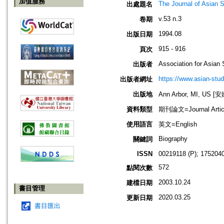
加值服務
The Journal of Asian 
出處題名
v.53 n.3
卷期
1994.08
出版日期
915 - 916
頁次
Association for Asian 
出版者
https://www.asian-stud
出版者網址
出版地
Ann Arbor, MI, US
資料類型
期刊論文=Journal Artic
使用語言
英文=English
Biography
關鍵詞
ISSN
00219118 (P); 1752040
572
點閱次數
2003.10.24
建檔日期
書目管理
2020.03.25
更新日期
書目匯出