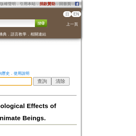
版權聲明
．
引用本站
．
捐款贊助
．
回首頁
．
日
EN
上一頁
佛典
．
語言教學
．
相關連結
詢歷史
．
使用說明
ogical Effects of
animate Beings.