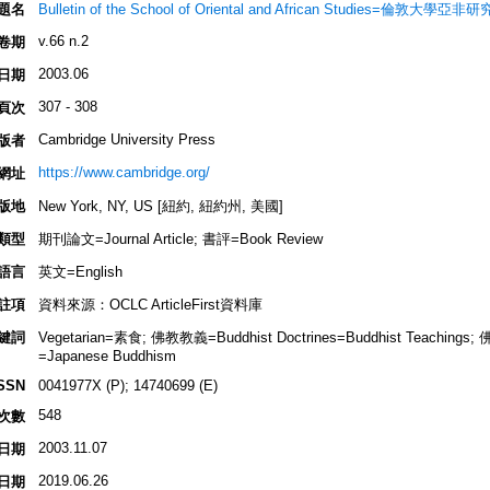
題名
Bulletin of the School of Oriental and African Studies=倫敦大學亞
v.66 n.2
卷期
2003.06
日期
307 - 308
頁次
Cambridge University Press
版者
https://www.cambridge.org/
網址
版地
New York, NY, US [紐約, 紐約州, 美國]
類型
期刊論文=Journal Article; 書評=Book Review
語言
英文=English
註項
資料來源：OCLC ArticleFirst資料庫
鍵詞
Vegetarian=素食; 佛教教義=Buddhist Doctrines=Buddhist Teaching
=Japanese Buddhism
SSN
0041977X (P); 14740699 (E)
548
次數
2003.11.07
日期
2019.06.26
日期