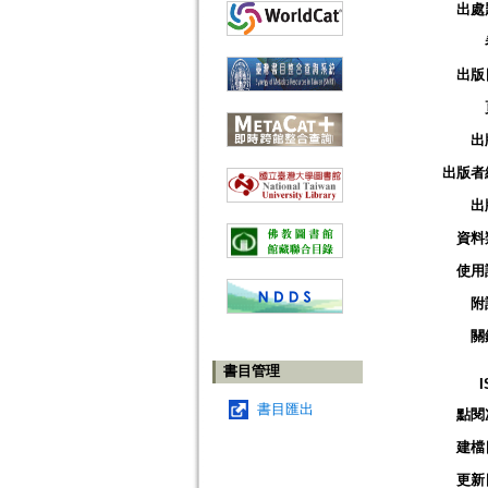
出處
出版
出
出版者
出
資料
使用
附
關
書目管理
I
書目匯出
點閱
建檔
更新