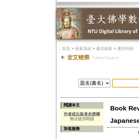
．
首頁
>
檢索系統
>
書目檢索
>
書目明細
閱讀本文
Book Rev
作者或出版者未授權
無法提供閱讀
Japanese
加值服務