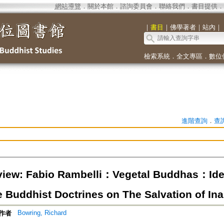
網站導覽
．
關於本館
．
諮詢委員會
．
聯絡我們
．
書目提供
．
｜
書目
｜
佛學著者
｜
站內
｜
檢索系統
．
全文專區
．
數位
進階查詢
．
查
iew: Fabio Rambelli：Vegetal Buddhas：Ideol
 Buddhist Doctrines on The Salvation of In
Bowring, Richard
作者