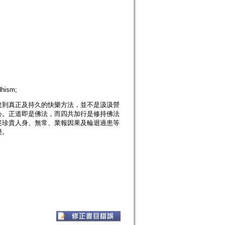
hism;
達到真正及持久的快樂方法，並不是汲汲營
心。正道即是佛法，而四共加行是修持佛法
述珍貴人身、無常、業報因果及輪迴過患等
樂。