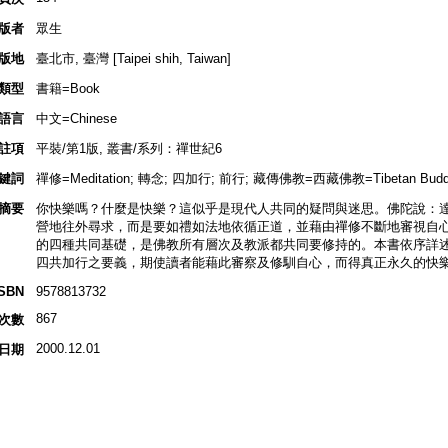
版者
眾生
版地
臺北市, 臺灣 [Taipei shih, Taiwan]
類型
書籍=Book
語言
中文=Chinese
註項
平裝/第1版, 叢書/系列：禪世紀6
鍵詞
禪修=Meditation; 轉念; 四加行; 前行; 藏傳佛教=西藏佛教=Tibetan Budd
摘要
你快樂嗎？什麼是快樂？這似乎是現代人共同的疑問與迷思。佛陀說：
營地往外尋求，而是要如禮如法地依循正道，並藉由禪修不斷地審視自
的四種共同基礎，是佛教所有層次及教派都共同要修持的。本書依序詳
四共加行之要義，期使讀者能藉此審察及修馴自心，而得真正永久的快
ISBN
9578813732
867
次數
2000.12.01
日期