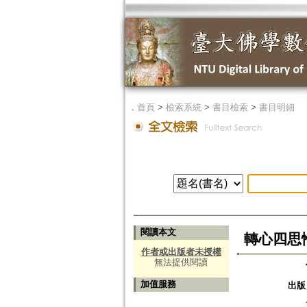
．
首頁
>
檢索系統
>
書目檢索
>
書目明細
閱讀本文
轉心四思
作者或出版者未授權
無法提供閱讀
加值服務
出版