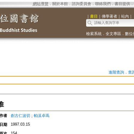
網站導覽
．
關於本館
．
諮詢委員會
．
聯絡我們
．
書目提供
．
｜
書目
｜
佛學著者
｜
站內
｜
檢索系統
．
全文專區
．
數位
進階查詢
．
查
惟
作者
創古仁波切
;
帕滇卓瑪
1997.03.15
日期
154
頁次