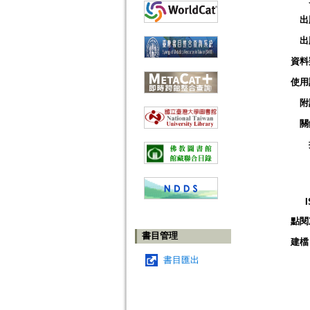
出
出
資料
使用
附
關
點閱
書目管理
建檔
書目匯出