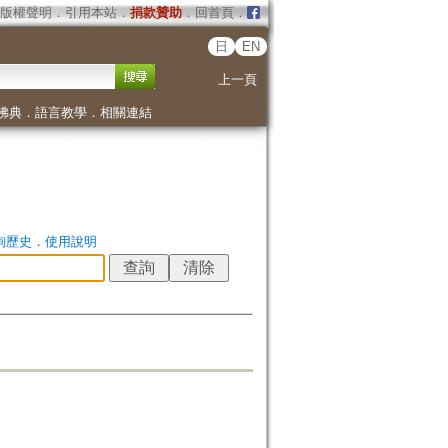
版權聲明
．
引用本站
．
捐款贊助
．
回首頁
．
日
EN
上一頁
佛典
．
語言教學
．
相關連結
詢歷史
．
使用說明