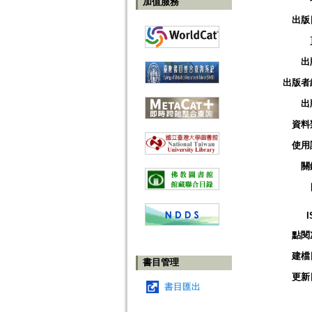
加值服務
出版
出
出版者
出
資料
使用
關
I
點閱
建檔
書目管理
更新
書目匯出