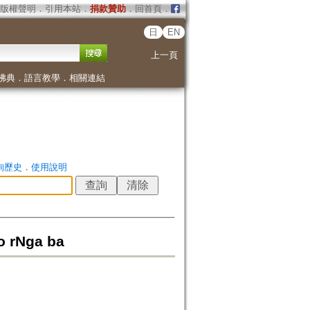
版權聲明
．
引用本站
．
捐款贊助
．
回首頁
．
日
EN
上一頁
佛典
．
語言教學
．
相關連結
詢歷史
．
使用說明
o rNga ba