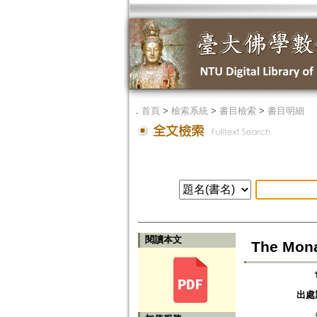
．
首頁
>
檢索系統
>
書目檢索
>
書目明細
閱讀本文
The Mona
出處