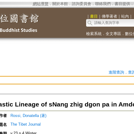
網站導覽
．
關於本館
．
諮詢委員會
．
聯絡我們
．
書目提供
．
｜
書目
｜
佛學著者
｜
站內
｜
檢索系統
．
全文專區
．
數位
進階查詢
．
查
stic Lineage of sNang zhig dgon pa in Amd
作者
Rossi, Donatella (著)
The Tibet Journal
題名
v.23 n.4 Winter
卷期