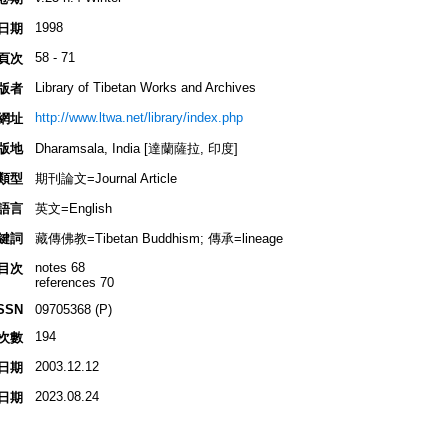
1998
日期
58 - 71
頁次
Library of Tibetan Works and Archives
版者
http://www.ltwa.net/library/index.php
網址
版地
Dharamsala, India [達蘭薩拉, 印度]
類型
期刊論文=Journal Article
語言
英文=English
鍵詞
藏傳佛教=Tibetan Buddhism; 傳承=lineage
notes 68
目次
references 70
SSN
09705368 (P)
194
次數
2003.12.12
日期
2023.08.24
日期