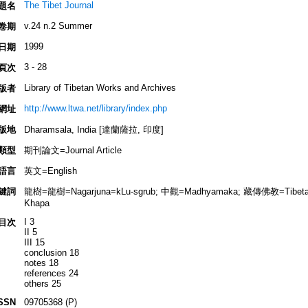
The Tibet Journal
題名
v.24 n.2 Summer
卷期
1999
日期
3 - 28
頁次
Library of Tibetan Works and Archives
版者
http://www.ltwa.net/library/index.php
網址
版地
Dharamsala, India [達蘭薩拉, 印度]
類型
期刊論文=Journal Article
語言
英文=English
鍵詞
龍樹=龍樹=Nagarjuna=kLu-sgrub; 中觀=Madhyamaka; 藏傳佛教=Tibeta
Khapa
I 3
目次
II 5
III 15
conclusion 18
notes 18
references 24
others 25
SSN
09705368 (P)