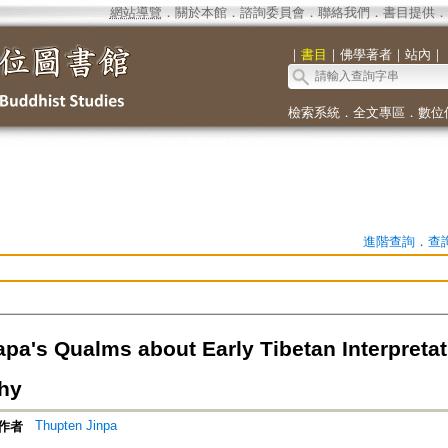
網站導覽
．
關於本館
．
諮詢委員會
．
聯絡我們
．
書目提供
．
｜
書目
｜
佛學著者
｜
站內
｜
檢索系統
．
全文專區
．
數位
進階查詢
．
查
pa's Qualms about Early Tibetan Interpret
hy
Thupten Jinpa
作者