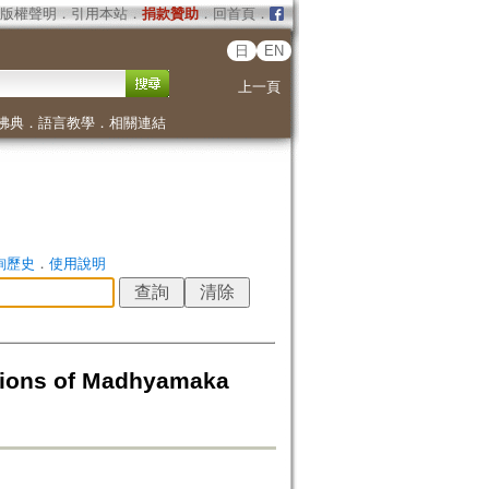
版權聲明
．
引用本站
．
捐款贊助
．
回首頁
．
日
EN
上一頁
佛典
．
語言教學
．
相關連結
詢歷史
．
使用說明
ations of Madhyamaka