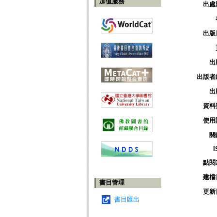
加值服務
出處
出版
出
出版者
出
資料
使用
關
I
點閱
建檔
書目管理
更新
書目匯出