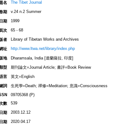
The Tibet Journal
題名
v.24 n.2 Summer
卷期
1999
日期
65 - 68
頁次
Library of Tibetan Works and Archives
版者
http://www.ltwa.net/library/index.php
網址
版地
Dharamsala, India [達蘭薩拉, 印度]
類型
期刊論文=Journal Article; 書評=Book Review
語言
英文=English
鍵詞
生死學=Death; 禪修=Meditation; 意識=Consciousness
SSN
09705368 (P)
539
次數
2003.12.12
日期
2020.04.17
日期