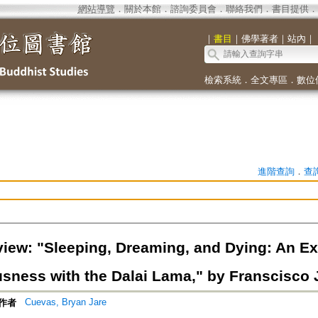
網站導覽
．
關於本館
．
諮詢委員會
．
聯絡我們
．
書目提供
．
｜
書目
｜
佛學著者
｜
站內
｜
檢索系統
．
全文專區
．
數位
進階查詢
．
查
iew: "Sleeping, Dreaming, and Dying: An Exp
sness with the Dalai Lama," by Franscisco J
Cuevas, Bryan Jare
作者