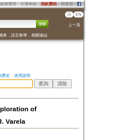
版權聲明
．
引用本站
．
捐款贊助
．
回首頁
．
日
EN
上一頁
佛典
．
語言教學
．
相關連結
詢歷史
．
使用說明
loration of
. Varela