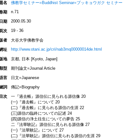
題名
佛教学セミナー=Buddhist Seminar=ブッキョウガク セミナー
n.71
卷期
2000.05.30
日期
19 - 36
頁次
版者
大谷大学佛教学会
http://www.otani.ac.jp/cri/nab3mq00000014de.html
網址
版地
京都, 日本 [Kyoto, Japan]
類型
期刊論文=Journal Article
語言
日文=Japanese
鍵詞
傳記=Biography
目次
一『過去帳』源信伝に見られる源信像 20
(一)『過去帳』について 20
(二)『過去帳』に見られる源信の生涯 22
(三)源信の臨終についての記述 24
(四)源信の浄土往生についての夢告 25
二『法華験記』源信伝に見られる源信像 27
(一)『法華験記』について 27
(二)『法華験記』源信伝に見られる源信の生涯 29