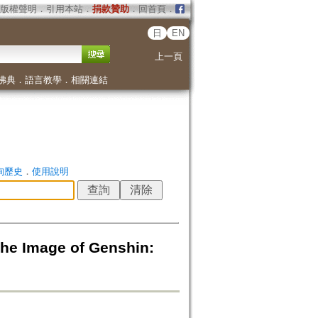
版權聲明
．
引用本站
．
捐款贊助
．
回首頁
．
日
EN
上一頁
佛典
．
語言教學
．
相關連結
詢歷史
．
使用說明
mage of Genshin: