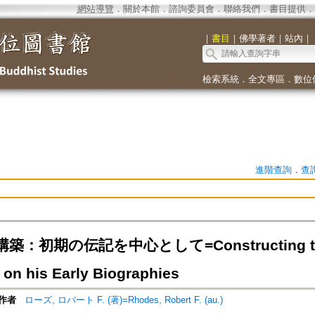
網站導覽
．
關於本館
．
諮詢委員會
．
聯絡我們
．
書目提供
．
｜
書目
｜
佛學著者
｜
站內
｜
檢索系統
．
全文專區
．
數位
進階查詢
．
查
：初期の伝記を中心として=Constructing the I
 on his Early Biographies
作者
ローズ, ロバート F. (著)=Rhodes, Robert F. (au.)