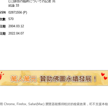
(三)源信の臨終についての記述 31
結論 33
SSN
02871556 (P)
570
次數
2004.03.12
日期
2022.04.07
日期
 Chrome, Firefox, Safari(Mac) 瀏覽器能獲得較好的檢索效果，IE不支援