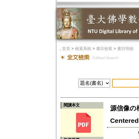
．
首頁
>
檢索系統
>
書目檢索
>
書目明細
閱讀本文
源信像の構築
Centered