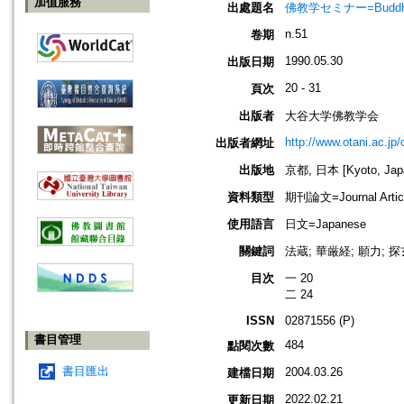
加值服務
出處題名
佛教学セミナー=Buddh
n.51
卷期
1990.05.30
出版日期
20 - 31
頁次
出版者
大谷大学佛教学会
http://www.otani.ac.j
出版者網址
出版地
京都, 日本 [Kyoto, Jap
資料類型
期刊論文=Journal Artic
使用語言
日文=Japanese
關鍵詞
法蔵; 華厳経; 願力; 探
目次
一 20
二 24
ISSN
02871556 (P)
書目管理
484
點閱次數
書目匯出
2004.03.26
建檔日期
2022.02.21
更新日期