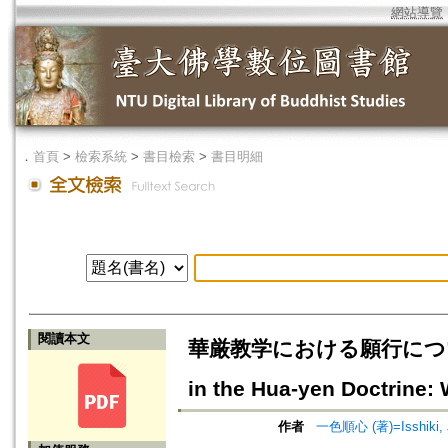
網站導覽
．
首頁
>
檢索系統
>
書目檢索
>
書目明細
閱讀本文
華厳教学における願行について：法
in the Hua-yen Doctrine:
作者
一色順心 (著)=Isshiki, J