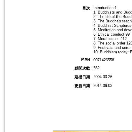
Introduction 1
目次
1. Buddhists and Bud
2. The life of the Bud
3. The Buddha's teach
4. Buddhist Scripture
5. Meditation and devo
6. Ethical conduct 99
7. Moral issues 112
8. The social order 12
9. Festivals and cere
10. Buddhism today: E
ISBN
0071426558
562
點閱次數
2004.03.26
建檔日期
2014.06.03
更新日期