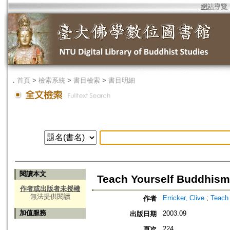
網站導覽
．
首頁
>
檢索系統
>
書目檢索
>
書目明細
閱讀本文
Teach Yourself Buddhism
作者或出版者未授權
無法提供閱讀
Erricker, Clive
;
Teach 
作者
加值服務
2003.09
出版日期
224
頁次