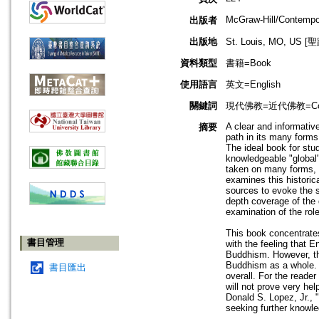
McGraw-Hill/Contempo
出版者
出版地
St. Louis, MO, U
資料類型
書籍=Book
使用語言
英文=English
關鍵詞
現代佛教=近代佛教=Contem
A clear and informativ
摘要
path in its many forms
The ideal book for stu
knowledgeable "global"
taken on many forms, 
examines this historica
sources to evoke the s
depth coverage of the 
examination of the rol
This book concentrates
書目管理
with the feeling that E
Buddhism. However, th
Buddhism as a whole. 
書目匯出
overall. For the reade
will not prove very hel
Donald S. Lopez, Jr., 
seeking further knowl