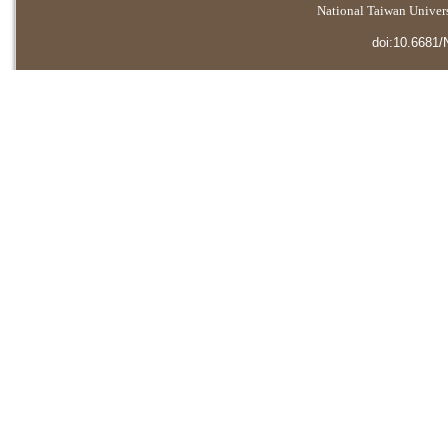
National Taiwan Universi
doi:10.6681