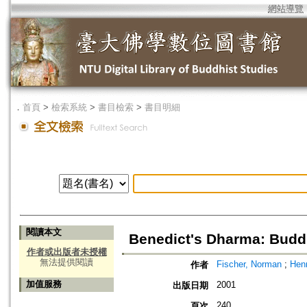
網站導覽
．
首頁
>
檢索系統
>
書目檢索
>
書目明細
閱讀本文
Benedict's Dharma: Buddh
作者或出版者未授權
無法提供閱讀
Fischer, Norman
;
Henr
作者
加值服務
2001
出版日期
240
頁次