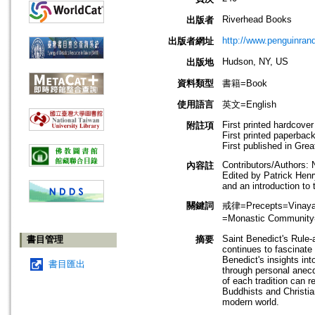
Riverhead Books
出版者
http://www.penguinra
出版者網址
Hudson, NY, US
出版地
資料類型
書籍=Book
使用語言
英文=English
First printed hardcove
附註項
First printed paperbac
First published in Grea
Contributors/Authors:
內容註
Edited by Patrick Henr
and an introduction to
關鍵詞
戒律=Precepts=Vinay
=Monastic Communit
Saint Benedict's Rule-a
書目管理
摘要
continues to fascinat
Benedict's insights in
書目匯出
through personal anec
of each tradition can r
Buddhists and Christian
modern world.