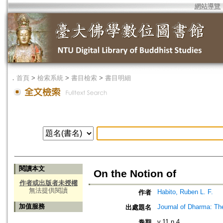
網站導覽
．
首頁
>
檢索系統
>
書目檢索
>
書目明細
閱讀本文
On the Notion of
作者或出版者未授權
無法提供閱讀
Habito, Ruben L. F.
作者
加值服務
Journal of Dharma: Th
出處題名
v.11 n.4
卷期