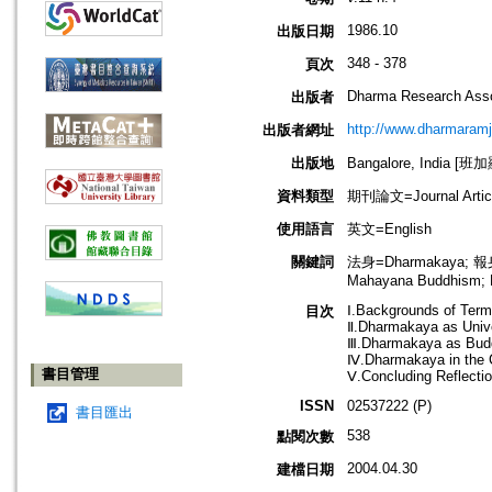
1986.10
出版日期
348 - 378
頁次
Dharma Research Asso
出版者
http://www.dharmaramjo
出版者網址
出版地
Bangalore, India [
資料類型
期刊論文=Journal Artic
使用語言
英文=English
關鍵詞
法身=Dharmakaya; 報身=
Mahayana Buddhism; 
Ⅰ.Backgrounds of Ter
目次
Ⅱ.Dharmakaya as Unive
Ⅲ.Dharmakaya as Budd
Ⅳ.Dharmakaya in the C
書目管理
Ⅴ.Concluding Reflecti
ISSN
02537222 (P)
書目匯出
538
點閱次數
2004.04.30
建檔日期