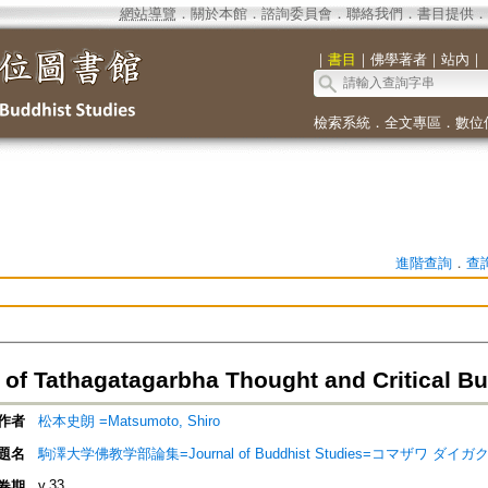
網站導覽
．
關於本館
．
諮詢委員會
．
聯絡我們
．
書目提供
．
｜
書目
｜
佛學著者
｜
站內
｜
檢索系統
．
全文專區
．
數位
進階查詢
．
查
s of Tathagatagarbha Thought and Critical 
作者
松本史朗 =Matsumoto, Shiro
題名
駒澤大学佛教学部論集=Journal of Buddhist Studies=コマザワ 
v.33
卷期