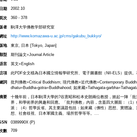
2002.10
日期
360 - 378
頁次
版者
駒澤大学佛教学部研究室
http://www.komazawa-u.ac.jp/cms/gakubu_bukkyo/
網址
版地
東京, 日本 [Tokyo, Japan]
類型
期刊論文=Journal Article
語言
英文=English
註項
此PDF全文檔為日本國立情報學研究所、電子圖書館（NII-ELS）提
鍵詞
批判佛教=Critical Buddhism; 現代佛教=近代佛教=Contemporary Buddhis
dhatu=Buddha-gotra=Buddhahood; 如來藏=Tathagata-garbha=Tathagat
摘要
十幾年前，日本駒澤大學的?谷憲昭和松本史朗兩位教授，掀起一陣「批
界，和學術界的興趣和回應。「批判佛教」內容，含蓋四大層面：（1）
派；（4）哲學反省。其主要議題包括：如來藏（佛性）思想、實體論、
想、社會歧視、日本軍國主義、場所哲學等等。....
SSN
0389990X (P)
709
次數