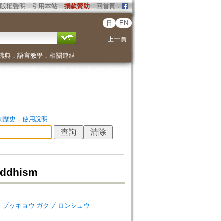
版權聲明
．
引用本站
．
捐款贊助
．
回首頁
．
日
EN
上一頁
佛典
．
語言教學
．
相關連結
詢歷史
．
使用說明
Buddhism
ダイガク ブッキョウ ガクブ ロンシュウ