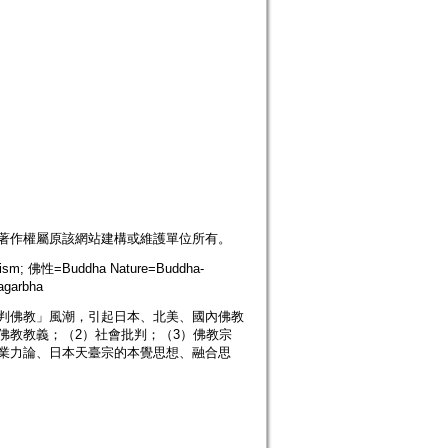
供。著作權屬原該網站建構或維護單位所有。
m; 佛性=Buddha Nature=Buddha-
agarbha
判佛教」風潮，引起日本、北美、國內佛教
佛教教義；（2）社會批判；（3）佛教宗
業力論、日本天臺宗的本覺思想、融合思