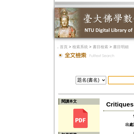
．
首頁
>
檢索系統
>
書目檢索
>
書目明細
閱讀本文
Critique
出處