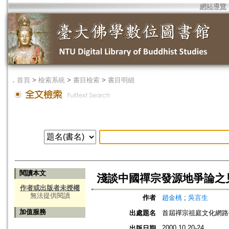
網站導覽
．
首頁
>
檢索系統
>
書目檢索
>
書目明細
閱讀本文
淺談中國禪宗發源地爭論之
作者或出版者未授權
無法提供閱讀
作者
趙金桃
;
吳言生
加值服務
出處題名
首屆禪宗祖庭文化網路
2000.10.20-24
出版日期