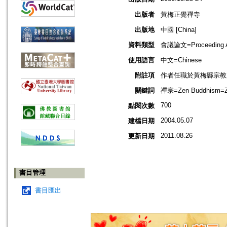
出版者
黃梅正覺禪寺
出版地
中國 [China]
資料類型
會議論文=Proceeding Ar
使用語言
中文=Chinese
附註項
作者任職於黃梅縣宗教
關鍵詞
禪宗=Zen Buddhism=Za
700
點閱次數
2004.05.07
建檔日期
2011.08.26
更新日期
書目管理
書目匯出