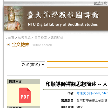
網站導覽
．
首頁
>
檢索系統
>
書目檢索
>
書目明細
閱讀本文
印順導師禪觀思想簡述 -- 
作者
釋性廣 (著)=Shih, Shing
出處題名
台灣哲學會網上研討會
2000
出版日期