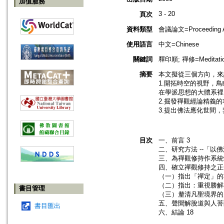
加值服務
3 - 20
頁次
資料類型
會議論文=Proceeding Ar
使用語言
中文=Chinese
關鍵詞
釋印順; 禪修=Meditati
摘要
本文擬從三個方向，來
1.開拓時空的視野，
在學派思想的大體系裡
2.掘發禪觀經論精義
3.提出佛法應化世間
目次
一、前言 3
二、研究方法 --「以佛
三、為禪觀修持作系統
四、確立禪觀修持之正
（一）指出「禪定」的
（二）指出：重視勝解
書目管理
（三）釐清凡聖境界的疑
五、聲聞解脫道與人菩薩
書目匯出
六、結論 18